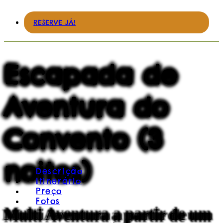
RESERVE JÁ!
Escapada de
Aventura do
Convento (3
noites)
Descrição
Itinerário
Preço
Fotos
Multi Aventura a partir de um